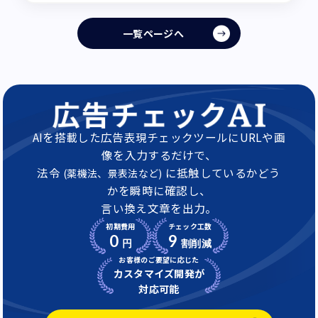
一覧ページへ
AIを搭載した広告表現チェックツールにURLや画
像を入力するだけで、
法令
に抵触しているかどう
(薬機法、景表法など)
かを瞬時に確認し、
言い換え文章を出力。
初期費用
チェック工数
0
9
円
割削減
お客様のご要望に応じた
カスタマイズ開発が
対応可能