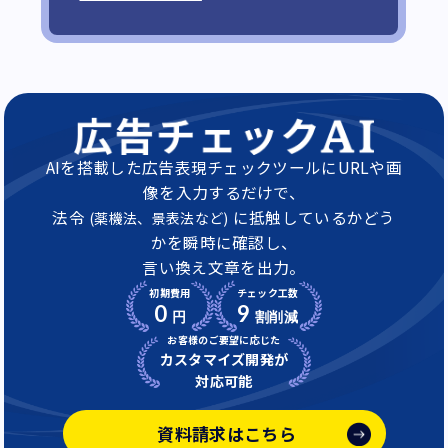
AIを搭載した広告表現チェックツールにURLや画
像を入力するだけで、
法令
に抵触しているかどう
(薬機法、景表法など)
かを瞬時に確認し、
言い換え文章を出力。
初期費用
チェック工数
0
9
円
割削減
お客様のご要望に応じた
カスタマイズ開発が
対応可能
資料請求はこちら