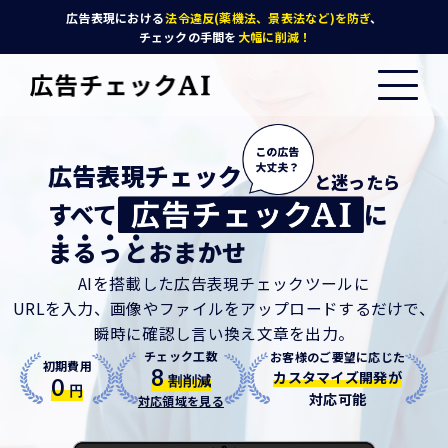
広告表現における
法令違反(薬機法、景表法など)を防ぎ
、
チェックの手間を
大幅に削減！
広告表現チェック
と迷ったら
すべて
に
ま
る
っ
と
おまかせ
AIを搭載した広告表現チェックツールに
URLを入力、画像やファイルをアップロードするだけで、
瞬時に確認し言い換え文章を出力。
チェック工数
お客様のご要望に応じた
初期費用
8
カスタマイズ開発が
割削減
0
円
対応可能
対応領域を見る