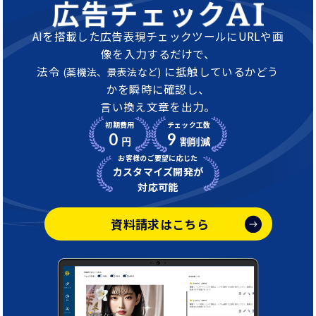
AIを搭載した広告表現チェックツールにURLや画
像を入力するだけで、
法令
に抵触しているかどう
(薬機法、景表法など)
かを瞬時に確認し、
言い換え文章を出力。
初期費用
チェック工数
0
9
円
割削減
お客様のご要望に応じた
カスタマイズ開発が
対応可能
資料請求はこちら